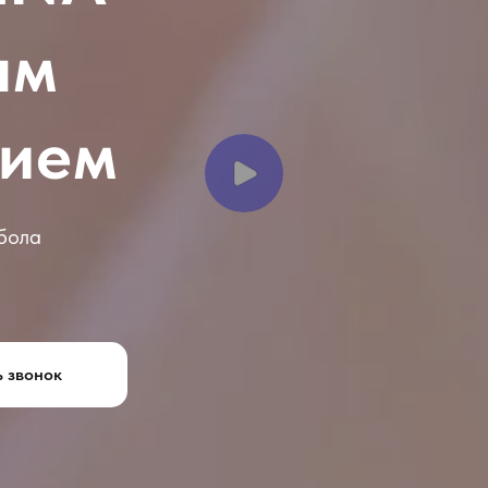
ым
нием
бола
ь звонок