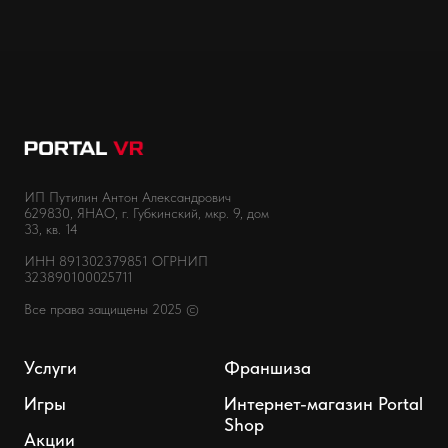
ИП Путилин Антон Александрович
629830, ЯНАО, г. Губкинский, мкр. 9, дом
33, кв. 14
ИНН 891302379851 ОГРНИП
323890100025711
Все права защищены 2025 ©
Услуги
Франшиза
Игры
Интернет-магазин Portal
Shop
Акции