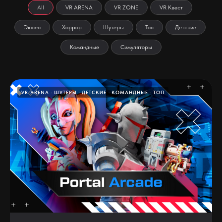
All
VR ARENA
VR ZONE
VR Квест
Экшен
Хоррор
Шутеры
Топ
Детские
Командные
Симуляторы
VR ARENA
ШУТЕРЫ
ДЕТСКИЕ
КОМАНДНЫЕ
ТОП