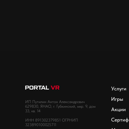
Услуги
Игры
ИП Путилин Антон Александрович
629830, ЯНАО, г. Губкинский, мкр. 9, дом
Акции
33, кв. 14
Сертиф
ИНН 891302379851 ОГРНИП
323890100025711