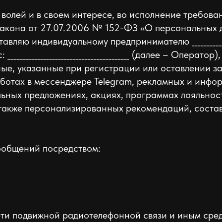
 волей и в своем интересе, во исполнение требов
акона от 27.07.2006 № 152-ФЗ «О персональных 
ю индивидуальному предпринимателю __________________
адрес: _________________________________________ (далее – Опе
, указанные при регистрации или оставлении заявк
т-ботах в мессенджере Telegram, рекламных и ин
льных предложениях, акциях, программах лояльнос
также персонализированных рекомендаций, соста
ообщений посредством:
сети подвижной радиотелефонной связи и иным сред